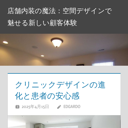
コ
店舗内装の魔法：空間デザインで
ン
テ
魅せる新しい顧客体験
ン
ツ
へ
ス
キ
ッ
プ
クリニックデザインの進
化と患者の安心感
2025年4月15日
EDGARDO