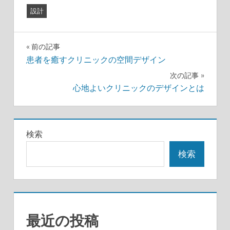
設計
投
前の記事
患者を癒すクリニックの空間デザイン
稿
次の記事
ナ
心地よいクリニックのデザインとは
ビ
ゲ
検索
ー
検索
シ
ョ
ン
最近の投稿