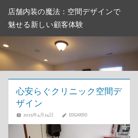
コ
店舗内装の魔法：空間デザインで
ン
テ
魅せる新しい顧客体験
ン
ツ
へ
ス
キ
ッ
プ
心安らぐクリニック空間デ
ザイン
2025年4月24日
EDGARDO