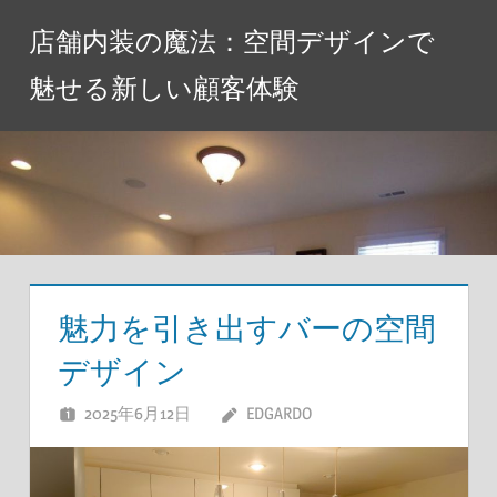
コ
店舗内装の魔法：空間デザインで
ン
テ
魅せる新しい顧客体験
ン
ツ
へ
ス
キ
ッ
プ
魅力を引き出すバーの空間
デザイン
2025年6月12日
EDGARDO