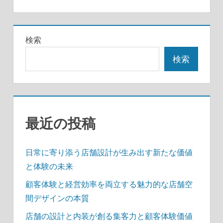
ビ
ゲ
検索
ー
検索
シ
ョ
ン
最近の投稿
日常に寄り添う店舗設計が生み出す新たな価値
と体験の未来
顧客体験と経営効率を両立する魅力的な店舗空
間デザインの本質
店舗の設計と内装が創る集客力と顧客体験価値